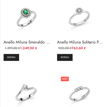
Anello Miluna Smeraldo Ovale e Diamanti in Oro Bianco 18kt
Anello Miluna Solitario Pavè in Oro Bianco 18kt con Diamanti Naturali
1.399,00
1.249,00
920,00
763,60
€
€
€
€
SCEGLI
SCEGLI
HOT