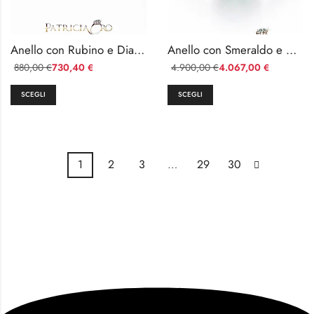
Anello con Rubino e Diamanti in Oro Bianco 750 Davite & Delucchi
Anello con Smeraldo e Diamanti in Oro Bianco 18k Davite & Delucchi
880,00
730,40
4.900,00
4.067,00
€
€
€
€
SCEGLI
SCEGLI
1
2
3
…
29
30