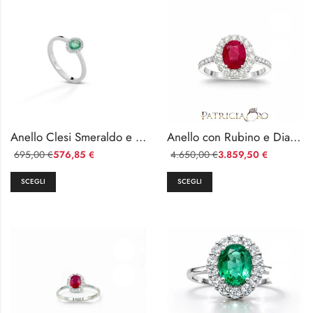
Anello Clesi Smeraldo e Diamanti Oro Bianco 18kt
Anello con Rubino e Diamanti in Oro Bianco 18kt Davite & Delucchi
695,00
576,85
4.650,00
3.859,50
€
€
€
€
SCEGLI
SCEGLI