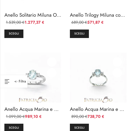
Anello Solitario Miluna Oro Bianco Diamanti Naturali 0.246ct
Anello Trilogy Miluna con Tre Diamanti Oro 18kt 2.25 Carati
1.539,00
1.277,37
689,00
571,87
€
€
€
€
SCEGLI
SCEGLI
Anello Acqua Marina e Diamanti Davite & Delucchi Oro Bianco 750
Anello Acqua Marina e Diamanti in Oro Bianco 750 Davite & Delucchi
1.099,00
989,10
890,00
738,70
€
€
€
€
SCEGLI
SCEGLI