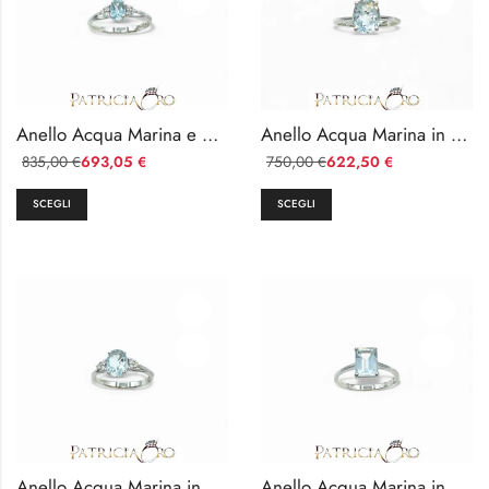
Anello Acqua Marina e Diamanti Oro Bianco 750 Davite&Delucchi
Anello Acqua Marina in Oro Bianco 18k Davite & Delucchi
835,00
693,05
750,00
622,50
€
€
€
€
SCEGLI
SCEGLI
Anello Acqua Marina in Oro Bianco 18kt con Diamante Davite & Delucchi
Anello Acqua Marina in Oro Bianco 750 Davite & Delucchi