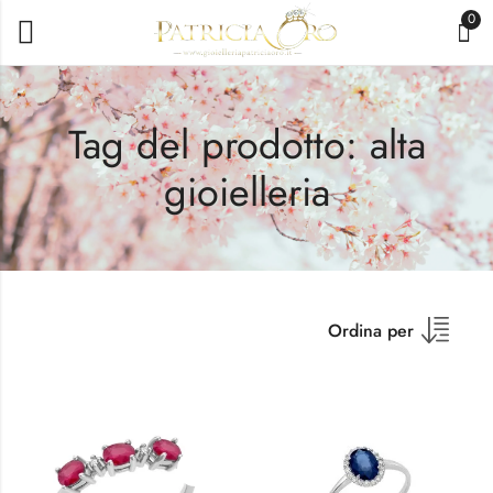
0
Tag del prodotto: alta
gioielleria
Ordina per