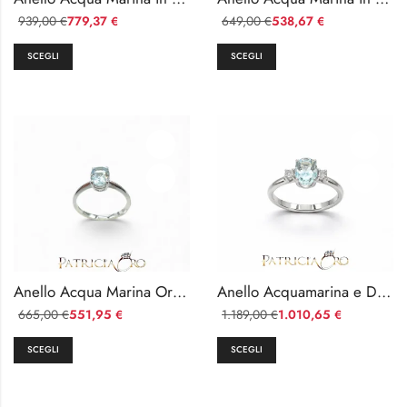
939,00
779,37
649,00
538,67
€
€
€
€
SCEGLI
SCEGLI
Anello Acqua Marina Oro Bianco 18k Davite & Delucchi
Anello Acquamarina e Diamanti in Oro Bianco 18k Davite & Delucchi
665,00
551,95
1.189,00
1.010,65
€
€
€
€
SCEGLI
SCEGLI