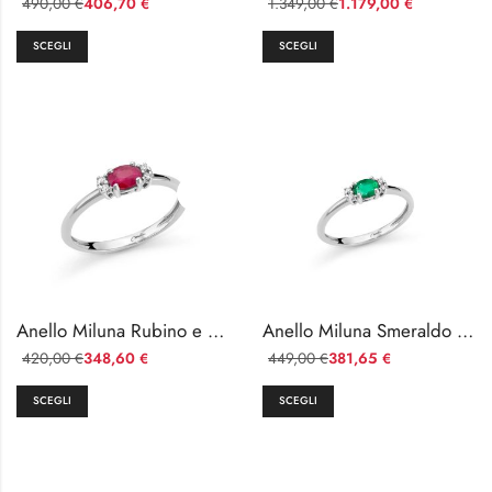
490,00
406,70
1.349,00
1.179,00
€
€
€
€
SCEGLI
SCEGLI
Anello Miluna Rubino e Diamanti in Oro Bianco
Anello Miluna Smeraldo e Diamanti Oro Bianco 9kt
420,00
348,60
449,00
381,65
€
€
€
€
SCEGLI
SCEGLI