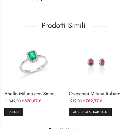
Prodotti Simili
Anello Miluna con Smeraldo e Diamanti in Oro Bianco 18kt
Orecchini Miluna Rubino e Diamanti
1.049,00
870,67
919,00
762,77
€
€
€
€
SCEGLI
AGGIUNGI AL CARRELLO