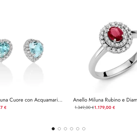
Orecchini Miluna Cuore con Acquamarina e Diamanti
67
1.349,00
1.179,00
€
€
€