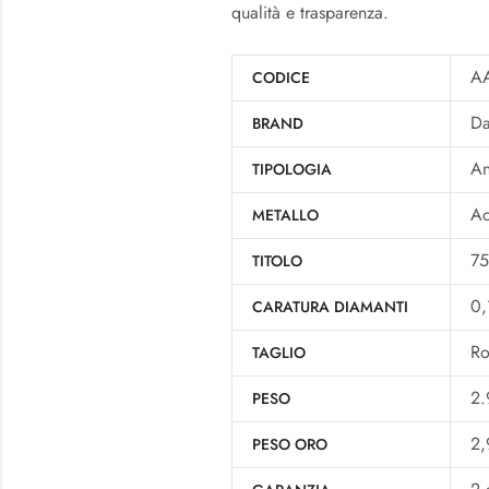
qualità e trasparenza.
A
CODICE
Da
BRAND
An
TIPOLOGIA
Ac
METALLO
7
TITOLO
0,
CARATURA DIAMANTI
Ro
TAGLIO
2.
PESO
2
PESO ORO