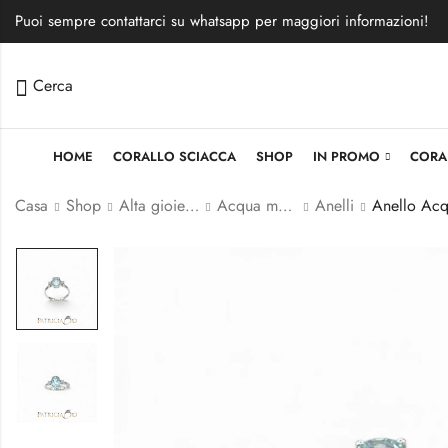
Puoi sempre contattarci su whatsapp per maggiori informazioni!
Cerca
HOME
CORALLO SCIACCA
SHOP
IN PROMO
CORA
Casa
Shop
Alta gioielleria
Acqua marina
Anelli