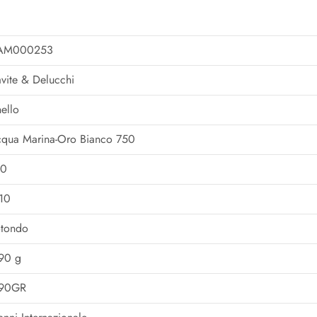
AM000253
vite & Delucchi
ello
qua Marina-Oro Bianco 750
50
10
tondo
90 g
,90GR