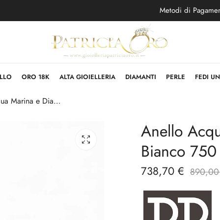
Metodi di Pagame
LLO
ORO 18K
ALTA GIOIELLERIA
DIAMANTI
PERLE
FEDI U
Anello Acqua Marina e Diamanti in Oro Bianco 750 Davite & Delucchi
Anello Acqu
Bianco 750 
738,70
€
890,0