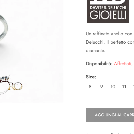
Un raffinato anello con
Delucchi. Il perfetto co
diamante.
Disponibilità:
Affrettati,
Size:
8
9
10
11
AGGIUNGI AL CAR