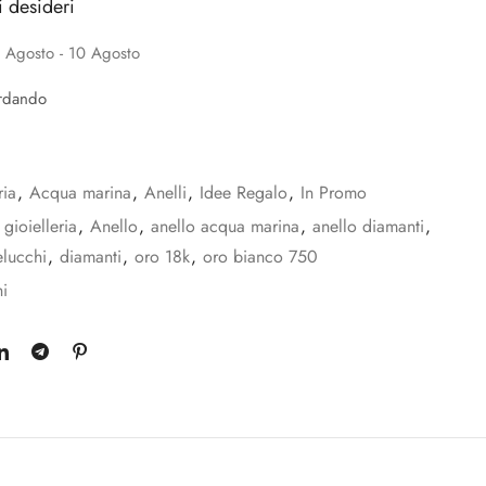
i desideri
 Agosto - 10 Agosto
rdando
ria
,
Acqua marina
,
Anelli
,
Idee Regalo
,
In Promo
 gioielleria
,
Anello
,
anello acqua marina
,
anello diamanti
,
elucchi
,
diamanti
,
oro 18k
,
oro bianco 750
i