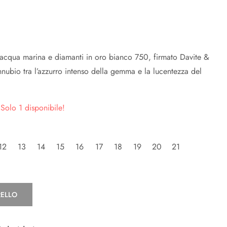
 acqua marina e diamanti in oro bianco 750, firmato Davite &
nnubio tra l’azzurro intenso della gemma e la lucentezza del
 Solo 1 disponibile!
12
13
14
15
16
17
18
19
20
21
RELLO