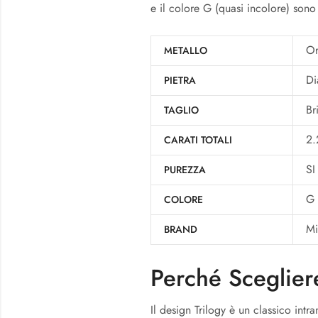
e il colore G (quasi incolore) sono
Or
METALLO
Di
PIETRA
Br
TAGLIO
2.
CARATI TOTALI
SI
PUREZZA
G
COLORE
Mi
BRAND
Perché Sceglier
Il design Trilogy è un classico intr