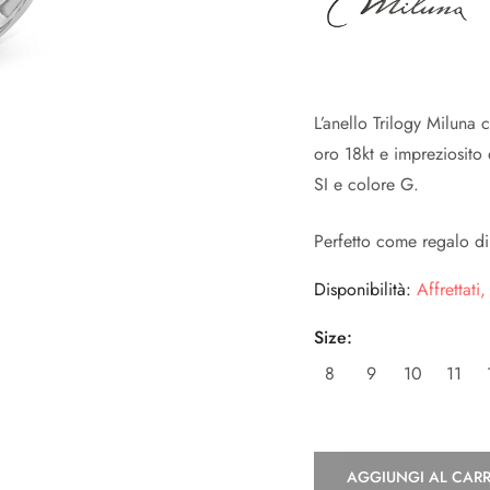
L’anello Trilogy Miluna
oro 18kt e impreziosito 
SI e colore G.
Perfetto come regalo di a
Disponibilità:
Affrettati,
Size:
8
9
10
11
AGGIUNGI AL CAR