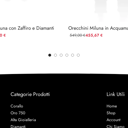
una con Zaffiro e Diamanti
00
549,00
455,67
€
€
€
Categorie Prodotti
Link Utili
Corallo
Home
Oro 750
Shop
Alta Gioielleria
Account
Diamanti
Chi Siamo