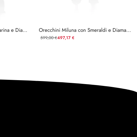
Orecchini Miluna in Acquamarina e Diamanti
Orecchini Miluna con Smeraldi e Diamanti in Oro Bianco 18kt
599,00
497,17
€
€