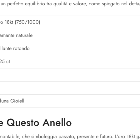
 un perfetto equilibrio tra qualità e valore, come spiegato nel dett
o 18kt (750/1000)
amante naturale
illante rotondo
25 ct
luna Gioielli
e Questo Anello
amontabile, che simboleggia passato, presente e futuro. L’oro 18kt g