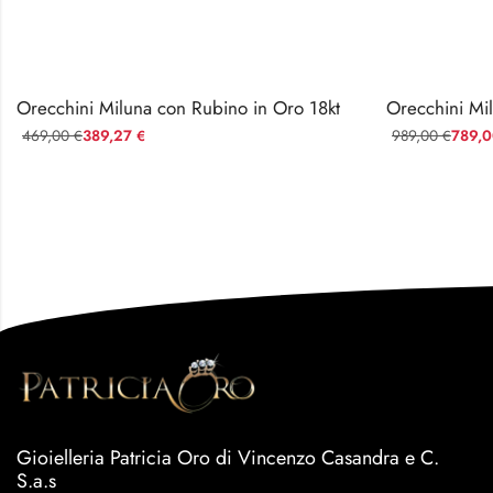
Orecchini Miluna con Rubino in Oro 18kt
Orecchini Mil
469,00
389,27
989,00
789,
€
€
€
Gioielleria Patricia Oro di Vincenzo Casandra e C.
S.a.s