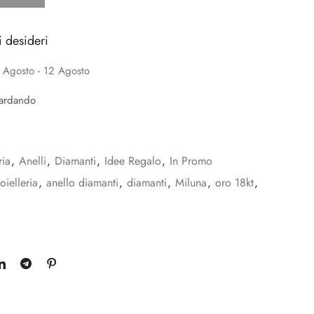
i desideri
 Agosto - 12 Agosto
uardando
ria
,
Anelli
,
Diamanti
,
Idee Regalo
,
In Promo
oielleria
,
anello diamanti
,
diamanti
,
Miluna
,
oro 18kt
,