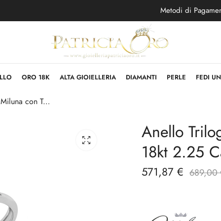
Metodi di Pagame
LLO
ORO 18K
ALTA GIOIELLERIA
DIAMANTI
PERLE
FEDI U
Anello Trilogy Miluna con Tre Diamanti Oro 18kt 2.25 Carati
Anello Tril
18kt 2.25 C
571,87
€
689,00