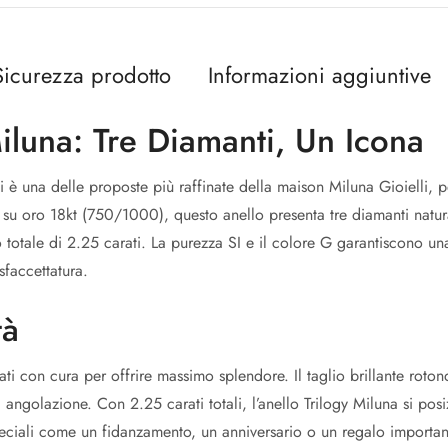
Sicurezza prodotto
Informazioni aggiuntive
iluna: Tre Diamanti, Un Icona
i è una delle proposte più raffinate della maison Miluna Gioielli, 
su oro 18kt (750/1000), questo anello presenta tre diamanti natural
o totale di 2.25 carati. La purezza SI e il colore G garantiscono un
sfaccettatura.
tà
ati con cura per offrire massimo splendore. Il taglio brillante rotond
angolazione. Con 2.25 carati totali, l’anello Trilogy Miluna si posiz
peciali come un fidanzamento, un anniversario o un regalo important