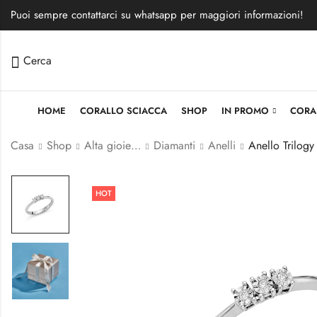
Puoi sempre contattarci su whatsapp per maggiori informazioni!
Cerca
HOME
CORALLO SCIACCA
SHOP
IN PROMO
CORA
Casa
Shop
Alta gioielleria
Diamanti
Anelli
HOT