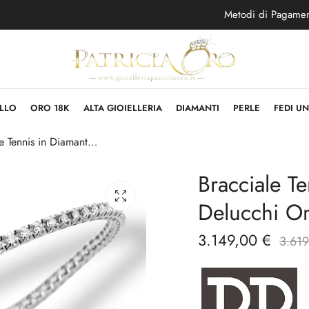
Metodi di Pagame
LLO
ORO 18K
ALTA GIOIELLERIA
DIAMANTI
PERLE
FEDI U
Bracciale Tennis in Diamanti Davite & Delucchi Oro Bianco 18kt
Bracciale T
Delucchi Or
3.149,00
€
3.61