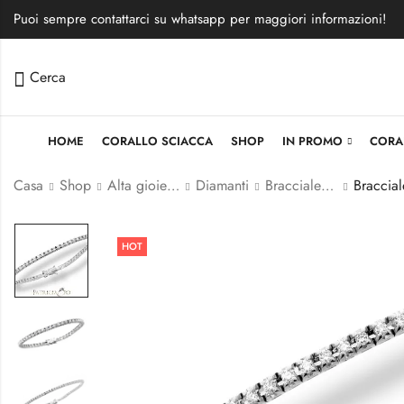
Puoi sempre contattarci su whatsapp per maggiori informazioni!
Cerca
HOME
CORALLO SCIACCA
SHOP
IN PROMO
CORA
Casa
Shop
Alta gioielleria
Diamanti
Bracciale Tennis
HOT