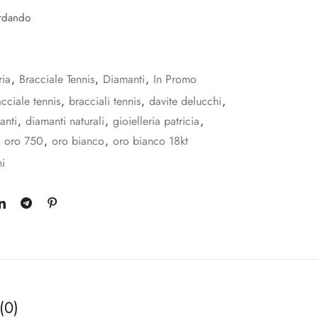
rdando
ria
,
Bracciale Tennis
,
Diamanti
,
In Promo
cciale tennis
,
bracciali tennis
,
davite delucchi
,
anti
,
diamanti naturali
,
gioielleria patricia
,
,
oro 750
,
oro bianco
,
oro bianco 18kt
i
(0)