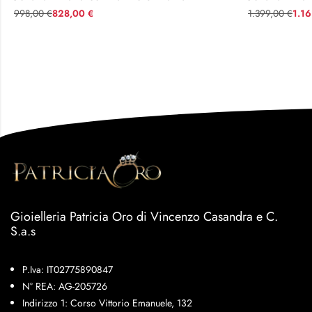
998,00
828,00
1.399,00
1.1
€
€
€
Gioielleria Patricia Oro di Vincenzo Casandra e C.
S.a.s
P.Iva: IT02775890847
N° REA: AG-205726
Indirizzo 1: Corso Vittorio Emanuele, 132