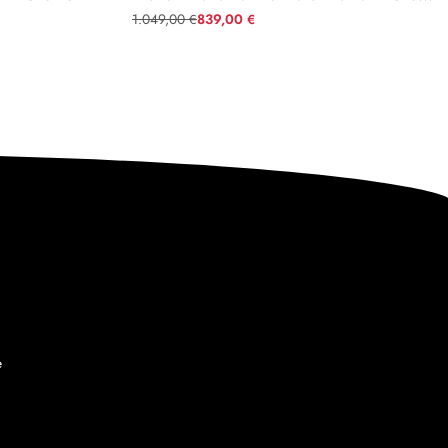
1.049,00
839,00
€
€
e