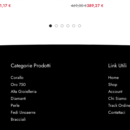
61,17
469,00
389,27
€
€
€
Categorie Prodotti
Link Utili
Corallo
Home
Oro 750
Shop
Alta Gioielleria
Account
Diamanti
Chi Siamo
Perle
Track Ordin
Fedi Unoaerre
Contattaci
Bracciali