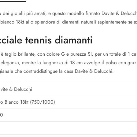
no dei gioielli più amati, e questo modello firmato Davite & Delucc
o bianco 18kt allo splendore di diamanti naturali sapientemente sele
cciale tennis diamanti
 taglio brillante, con colore G e purezza SI, per un totale di 1 ca
eleganza, mentre la lunghezza di 18 cm avvolge il polso con grazia
igianale che contraddistingue la casa Davite & Delucchi.
vite & Delucchi
o Bianco 18kt (750/1000)
50