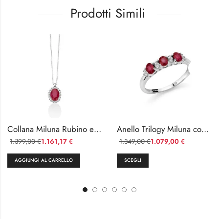
Prodotti Simili
Collana Miluna Rubino e Diamanti Oro Bianco 18k
Anello Trilogy Miluna con Rubini e Diamanti Oro 750
1.399,00
1.161,17
1.349,00
1.079,00
€
€
€
€
AGGIUNGI AL CARRELLO
SCEGLI