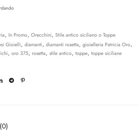
ardando
ria
,
In Promo
,
Orecchini
,
Stile antico siciliano o Toppe
si Gioielli
,
diamanti
,
diamanti rosetta
,
gioielleria Patricia Oro
,
ichi
,
oro 375
,
rosetta
,
stile antico
,
toppe
,
toppe siciliane
(0)