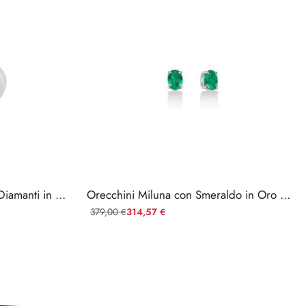
Anello Miluna con Rubino e Diamanti in Oro 750
Orecchini Miluna con Smeraldo in Oro Bianco
379,00
314,57
€
€