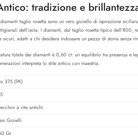
Antico: tradizione e brillantezz
diamanti taglio rosetta sono un vero gioiello di ispirazione sicil
tigianali dell’isola. I diamanti, dal taglio rosetta tipico dell’800, 
 sicuri, adatti a chi desidera indossare un pezzo di storia senza rin
ratura totale dei diamanti è 0,60 ct: un equilibrio tra presenza e l
nerazioni interpreta lo stile antico con maestria.
o 375 (9K)
75
ecchini a vite antichi
esi Gioielli
60 Gr