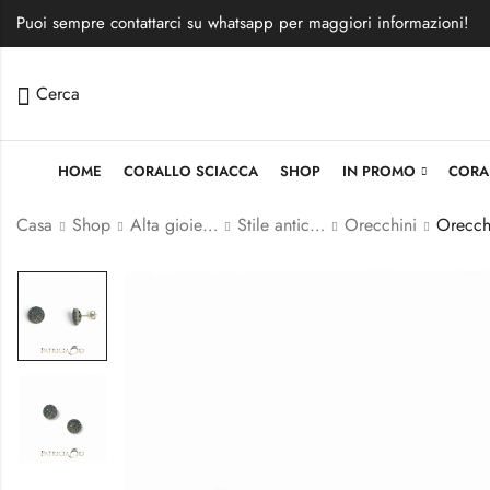
Puoi sempre contattarci su whatsapp per maggiori informazioni!
Cerca
HOME
CORALLO SCIACCA
SHOP
IN PROMO
CORA
Casa
Shop
Alta gioielleria
Stile antico siciliano o Toppe
Orecchini