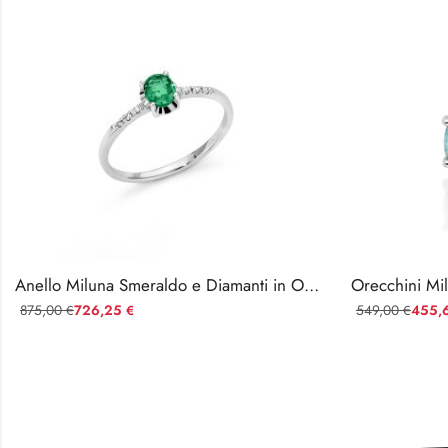
Anello Miluna Smeraldo e Diamanti in Oro Bianco 18kt
875,00
726,25
549,00
455,
€
€
€