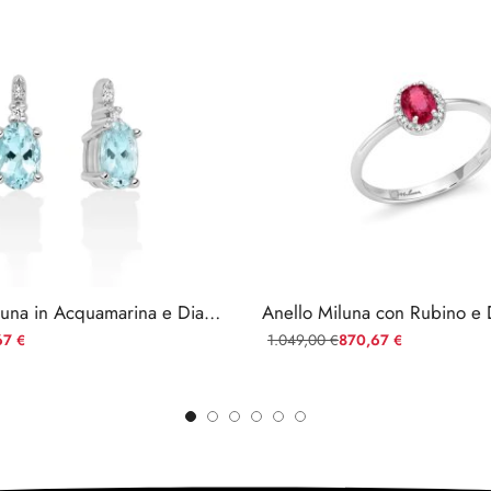
Orecchini Miluna in Acquamarina e Diamanti
67
1.049,00
870,67
€
€
€