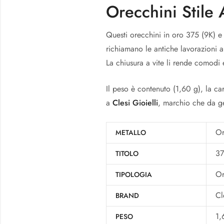
Orecchini Stile 
Questi orecchini in oro 375 (9K) e 
richiamano le antiche lavorazioni ar
La chiusura a vite li rende comodi e
Il peso è contenuto (1,60 g), la ca
a
Clesi Gioielli
, marchio che da ge
Or
METALLO
3
TITOLO
Or
TIPOLOGIA
Cl
BRAND
1,
PESO