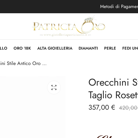
Metodi di Pagame
LLO
ORO 18K
ALTA GIOIELLERIA
DIAMANTI
PERLE
FEDI U
Orecchini Stile Antico Oro 375 e Diamanti Taglio Rosetta
Orecchini S
Taglio Roset
357,00
€
420,0