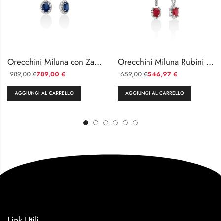
Orecchini Miluna con Zaffiro e Diamanti
Orecchini Miluna Rubini e Diamanti in Oro Bianco
989,00
789,00
659,00
546,97
€
€
€
€
AGGIUNGI AL CARRELLO
AGGIUNGI AL CARRELLO
Link Utili