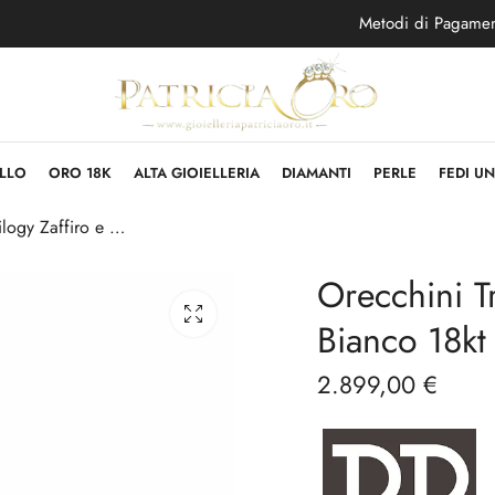
Metodi di Pagame
LLO
ORO 18K
ALTA GIOIELLERIA
DIAMANTI
PERLE
FEDI U
Orecchini Trilogy Zaffiro e Diamanti in Oro Bianco 18kt
Orecchini T
Bianco 18kt
2.899,00
€