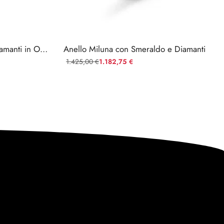
Anello Miluna Smeraldo e Diamanti in Oro Bianco 18kt
Anello Miluna con Smeraldo e Diamanti
1.425,00
1.182,75
€
€