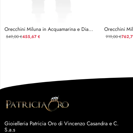
Orecchini Miluna in Acquamarina e Diamanti
Orecchini Mi
549,00
455,67
919,00
762,
€
€
€
Gioielleria Patricia Oro di Vincenzo Casandra e C.
S.a.s