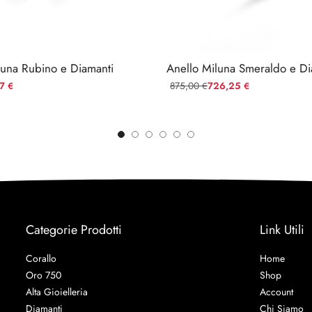
luna Rubino e Diamanti
77
875,00
726,25
€
€
€
Categorie Prodotti
Link Utili
Corallo
Home
Oro 750
Shop
Alta Gioielleria
Account
Diamanti
Chi Siamo