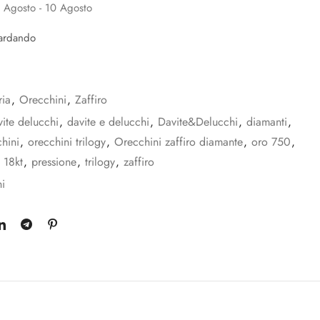
 Agosto - 10 Agosto
ardando
ria
,
Orecchini
,
Zaffiro
vite delucchi
,
davite e delucchi
,
Davite&Delucchi
,
diamanti
,
hini
,
orecchini trilogy
,
Orecchini zaffiro diamante
,
oro 750
,
 18kt
,
pressione
,
trilogy
,
zaffiro
i