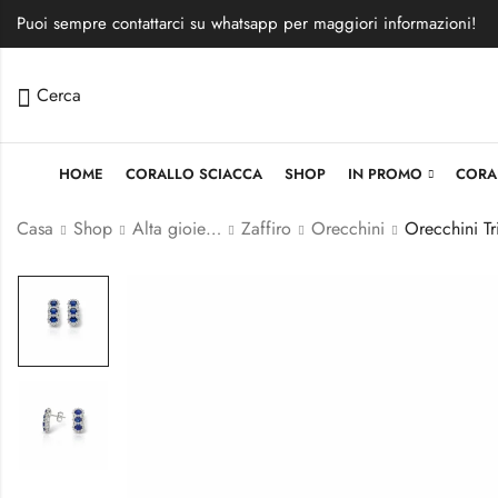
Puoi sempre contattarci su whatsapp per maggiori informazioni!
Cerca
HOME
CORALLO SCIACCA
SHOP
IN PROMO
CORA
Casa
Shop
Alta gioielleria
Zaffiro
Orecchini