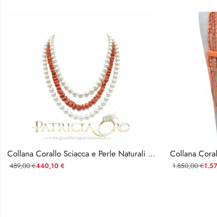
Collana Corallo Sciacca e Perle Naturali Tre Fili
489,00
440,10
1.850,00
1.5
€
€
€