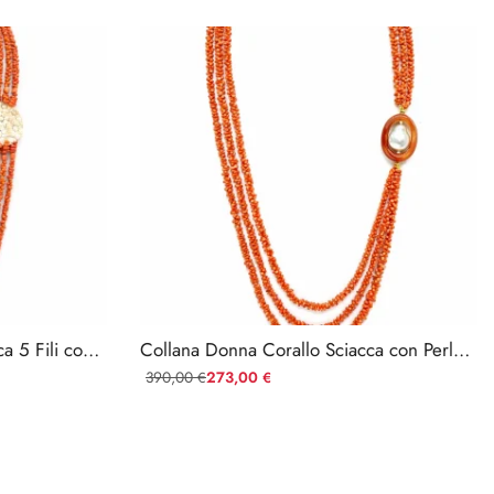
Collana Donna Corallo Sciacca 5 Fili con Cammeo Floreale
Collana Donna Corallo Sciacca con Perla Barocca e Corniola
390,00
273,00
€
€