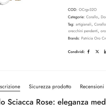
COD:
OCrgv32O
Categorie:
Corallo
,
Do
Tag:
artigianali
,
Corallo
orecchini pendenti
,
or
Brands:
Patricia Oro Cr
Condividi:
scrizione
Sicurezza prodotto
Recensioni 
lo Sciacca Rose: eleganza med