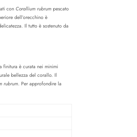
zati con
Corallium rubrum
pescato
periore dell’orecchino è
elicatezza. Il tutto è sostenuto da
finitura è curata nei minimi
urale bellezza del corallo. Il
um rubrum
. Per approfondire la