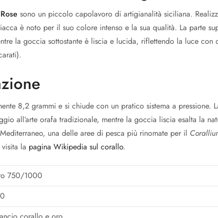
 Rose
sono un piccolo capolavoro di artigianalità siciliana. Realiz
iacca è noto per il suo colore intenso e la sua qualità. La parte su
tre la goccia sottostante è liscia e lucida, riflettendo la luce con d
arati).
azione
te 8,2 grammi e si chiude con un pratico sistema a pressione. La 
gio all’arte orafa tradizionale, mentre la goccia liscia esalta la nat
 Mediterraneo, una delle aree di pesca più rinomate per il
Coralli
 visita la
pagina Wikipedia sul corallo
.
ro 750/1000
50
ancio corallo e oro