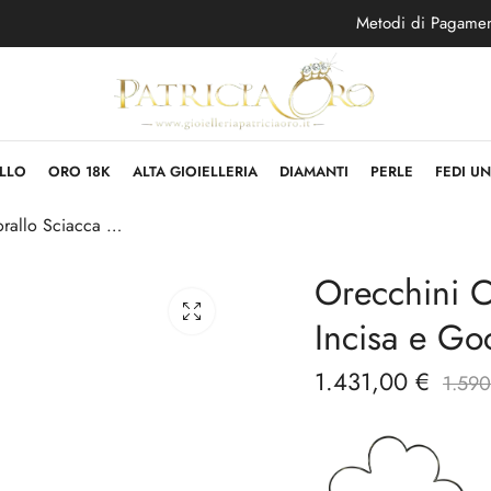
Metodi di Pagame
LLO
ORO 18K
ALTA GIOIELLERIA
DIAMANTI
PERLE
FEDI U
Orecchini Corallo Sciacca Rose con Rosa Incisa e Goccia Oro 750
Orecchini C
Incisa e Go
1.431,00
€
1.59