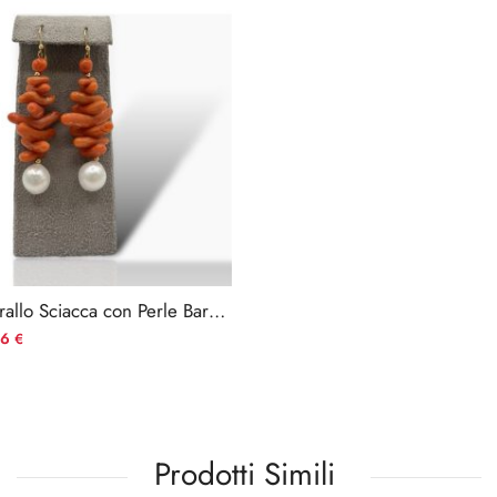
Orecchini Corallo Sciacca con Perle Barocche Oro 750
56
€
Prodotti Simili