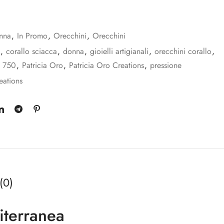
nna
,
In Promo
,
Orecchini
,
Orecchini
,
corallo sciacca
,
donna
,
gioielli artigianali
,
orecchini corallo
,
o 750
,
Patricia Oro
,
Patricia Oro Creations
,
pressione
eations
(0)
iterranea