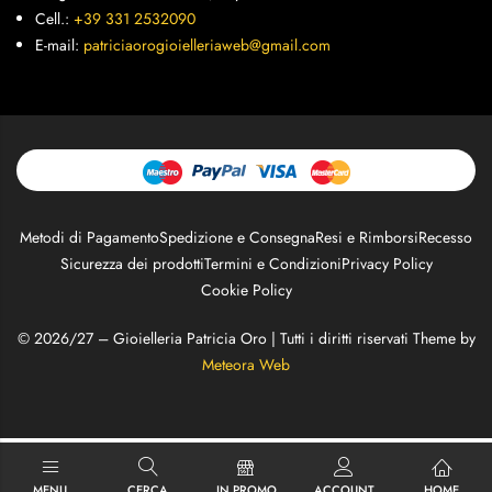
Cell.:
+39 331 2532090
E-mail:
patriciaorogioielleriaweb@gmail.com
Metodi di Pagamento
Spedizione e Consegna
Resi e Rimborsi
Recesso
Sicurezza dei prodotti
Termini e Condizioni
Privacy Policy
Cookie Policy
© 2026/27 – Gioielleria Patricia Oro | Tutti i diritti riservati Theme by
Meteora Web
MENU
CERCA
IN PROMO
ACCOUNT
HOME