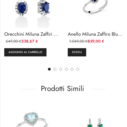
Orecchini Miluna Zaffiri e Diamanti in Oro Bianco 18KT
Anello Miluna Zaffiro Blu e Diamanti Oro 18kt
649,00
538,67
1.049,00
839,00
€
€
€
€
AGGIUNGI AL CARRELLO
SCEGLI
Prodotti Simili