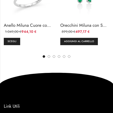
Anello Miluna Cuore con Acquamarina
Orecchini Miluna con Smeraldi e Diamanti in Oro Bianco 18kt
1.049,00
944,10
599,00
497,17
€
€
€
€
SCEGLI
AGGIUNGI AL CARRELLO
Link Utili