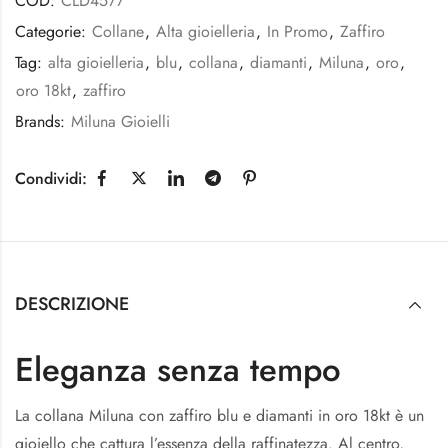
COD:
CLD4577
Categorie:
Collane
,
Alta gioielleria
,
In Promo
,
Zaffiro
Tag:
alta gioielleria
,
blu
,
collana
,
diamanti
,
Miluna
,
oro
,
oro 18kt
,
zaffiro
Brands:
Miluna Gioielli
Condividi:
DESCRIZIONE
Eleganza senza tempo
La collana Miluna con zaffiro blu e diamanti in oro 18kt è un
gioiello che cattura l’essenza della raffinatezza. Al centro,