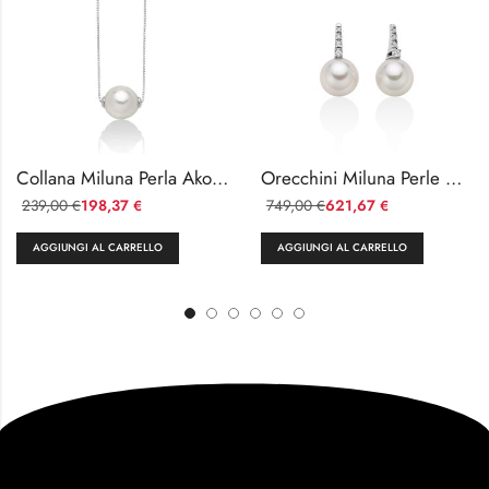
Collana Miluna Perla Akoya in Oro Bianco 18kt
Orecchini Miluna Perle Akoya e Diamanti in Oro 18kt
239,00
198,37
749,00
621,67
€
€
€
€
AGGIUNGI AL CARRELLO
AGGIUNGI AL CARRELLO