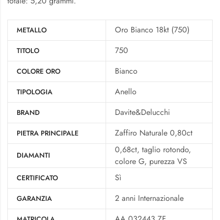
totale: 5,20 grammi.
Oro Bianco 18kt (750)
METALLO
750
TITOLO
Bianco
COLORE ORO
Anello
TIPOLOGIA
Davite&Delucchi
BRAND
Zaffiro Naturale 0,80ct
PIETRA PRINCIPALE
0,68ct, taglio rotondo,
DIAMANTI
colore G, purezza VS
Sì
CERTIFICATO
2 anni Internazionale
GARANZIA
AA 032443 ZF
MATRICOLA