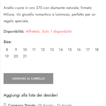
Anello cuore in oro 375 con diamante naturale, firmato
Miluna. Un gioiello romantico e luminoso, perfetto per un
regalo speciale.
Disponibilità:
Affrettati, Solo 1 disponibile!
Size:
8
9
10
11
12
13
14
15
16
17
18
19
20
21
AGGIUNGI AL CARRELLO
Aggiungi alla lista dei desideri
Consegna Stimata:
08 Agosto - 10 Agosto