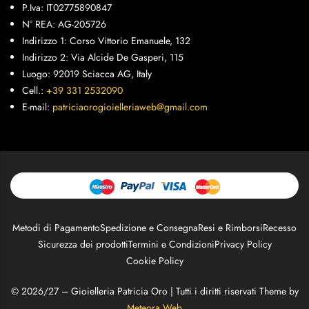
P.Iva: IT02775890847
N° REA: AG-205726
Indirizzo 1: Corso Vittorio Emanuele, 132
Indirizzo 2: Via Alcide De Gasperi, 115
Luogo: 92019 Sciacca AG, Italy
Cell.:
+39 331 2532090
E-mail:
patriciaorogioielleriaweb@gmail.com
Metodi di Pagamento
Spedizione e Consegna
Resi e Rimborsi
Recesso
Sicurezza dei prodotti
Termini e Condizioni
Privacy Policy
Cookie Policy
© 2026/27 – Gioielleria Patricia Oro | Tutti i diritti riservati Theme by
Meteora Web