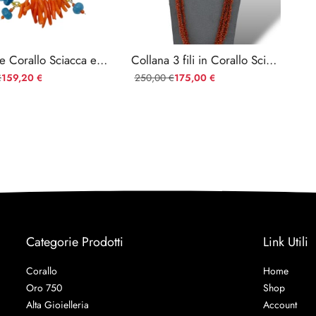
Bracciale Corallo Sciacca e Agata Blu – Cupolini Mediterranei 20cm — Ref. BaBrC61A
Collana 3 fili in Corallo Sciacca con Agata blu e corniola
159,20
250,00
175,00
€
€
€
€
Categorie Prodotti
Link Utili
Corallo
Home
Oro 750
Shop
Alta Gioielleria
Account