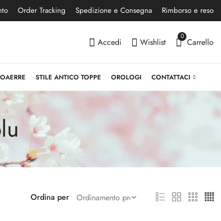
nto
Order Tracking
Spedizione e Consegna
Rimborso e reso
0
Accedi
Wishlist
Carrello
NOAERRE
STILE ANTICO TOPPE
OROLOGI
CONTATTACI
lu
Ordina per