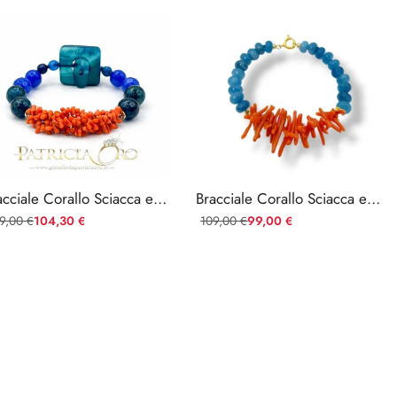
Bracciale Corallo Sciacca e Agata Blu – Cupolini Mediterranei 19cm
Bracciale Corallo Sciacca e Agata Blu – Cupolini Mediterranei 20cm — Ref. BaBrC52A
9,00
104,30
109,00
99,00
€
€
€
€