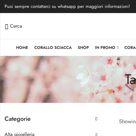
Puoi sempre contattarci su whatsapp per maggiori informazioni!
Cerca
HOME
CORALLO SCIACCA
SHOP
IN PROMO
CORA
T
Categorie
Showing
Alta gioielleria