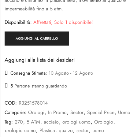
acciaio e cinturino in plastica nera, movimento al quarzo e
impermeabilità fino a 5 atm.
Disponibilità:
Affrettati, Solo 1 disponibile!
AGGIUNGI AL CARRELLO
Aggiungi alla lista dei desideri
Consegna Stimata:
10 Agosto - 12 Agosto
5
Persone stanno guardando
COD:
R3251578014
Categorie:
Orologi
,
In Promo
,
Sector
,
Special Price
,
Uomo
Tag:
270
,
5 ATM
,
acciaio
,
orologi uomo
,
Orologio
,
orologio uomo
,
Plastica
,
quarzo
,
sector
,
uomo