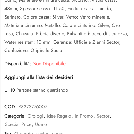
Uomo, Materiale e finitura cassa: Acciaio, Misura cassa:
43mm, Spessore cassa: 11,50, Finitura cassa: Lucido,
Satinato, Colore cassa: Silver, Vetro: Vetro minerale,
Materiale cinturino: Metallo, Colore cinturino: Silver, Oro
rosa, Chiusura: Fibbia diver c, Pulsanti e blocco di sicurezza,
Water resistant: 10 atm, Garanzia: Ufficiale 2 anni Sector,
Confezione: Originale Sector
Disponibilità:
Non Disponibile
Aggiungi alla lista dei desideri
10
Persone stanno guardando
COD:
R3273776007
Categorie:
Orologi
,
Idee Regalo
,
In Promo
,
Sector
,
Special Price
,
Uomo
Tag:
Orologio
,
sector
,
uomo