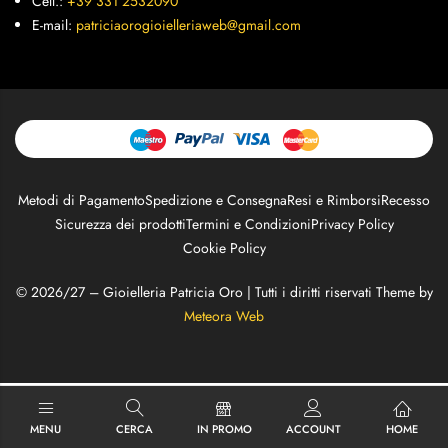
Cell.:
+39 331 2532090
E-mail:
patriciaorogioielleriaweb@gmail.com
Metodi di Pagamento
Spedizione e Consegna
Resi e Rimborsi
Recesso
Sicurezza dei prodotti
Termini e Condizioni
Privacy Policy
Cookie Policy
© 2026/27 – Gioielleria Patricia Oro | Tutti i diritti riservati Theme by
Meteora Web
MENU
CERCA
IN PROMO
ACCOUNT
HOME