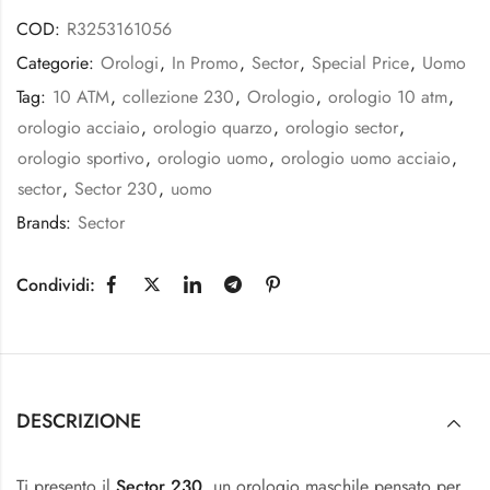
COD:
R3253161056
Categorie:
Orologi
,
In Promo
,
Sector
,
Special Price
,
Uomo
Tag:
10 ATM
,
collezione 230
,
Orologio
,
orologio 10 atm
,
orologio acciaio
,
orologio quarzo
,
orologio sector
,
orologio sportivo
,
orologio uomo
,
orologio uomo acciaio
,
sector
,
Sector 230
,
uomo
Brands:
Sector
Condividi:
DESCRIZIONE
Ti presento il
Sector 230
, un orologio maschile pensato per