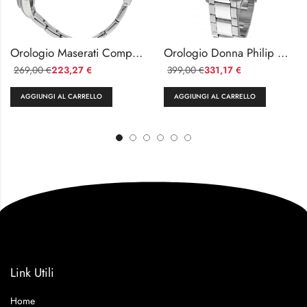
Orologio Maserati Competizione Uomo Acciaio Grigio
Orologio Donna Philip Watch Caribe Quadrante Madreperla
269,00
223,27
399,00
331,17
€
€
€
€
AGGIUNGI AL CARRELLO
AGGIUNGI AL CARRELLO
Link Utili
Home