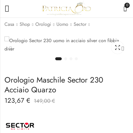
0
Casa
Shop
Orologi
Uomo
Sector
Orologio Maschile
Orologio Uomo
Sector 230 Acciaio
Sector 230 Acciaio
Quarzo 43mm
Data
123,67
123,67
€
€
149,00
149,00
€
€
Orologio Maschile Sector 230
Acciaio Quarzo
123,67
€
149,00
€