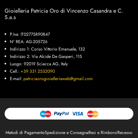
Gioielleria Patricia Oro di Vincenzo Casandra e C.
S.a.s
P.Iva: IT02775890847
N° REA: AG-205726
Indirizzo 1: Corso Vittorio Emanuele, 132
Indirizzo 2: Via Alcide De Gasperi, 115
Luogo: 92019 Sciacca AG, Italy
Cell.:
+39 331 2532090
E-mail:
patriciaorogioielleriaweb@gmail.com
Metodi di Pagamento
Spedizione e Consegna
Resi e Rimborsi
Recesso