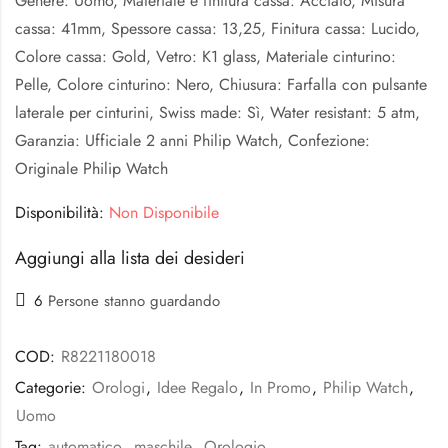
Genere: Uomo, Materiale e finitura cassa: Acciaio, Misura
cassa: 41mm, Spessore cassa: 13,25, Finitura cassa: Lucido,
Colore cassa: Gold, Vetro: K1 glass, Materiale cinturino:
Pelle, Colore cinturino: Nero, Chiusura: Farfalla con pulsante
laterale per cinturini, Swiss made: Sì, Water resistant: 5 atm,
Garanzia: Ufficiale 2 anni Philip Watch, Confezione:
Originale Philip Watch
Disponibilità:
Non Disponibile
Aggiungi alla lista dei desideri
6
Persone stanno guardando
COD:
R8221180018
Categorie:
Orologi
,
Idee Regalo
,
In Promo
,
Philip Watch
,
Uomo
Tag:
automatico
,
maschile
,
Orologio