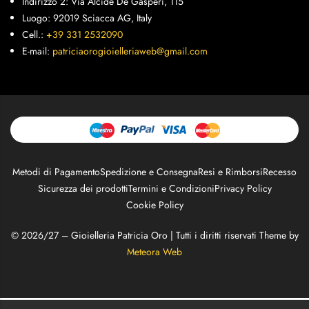
Indirizzo 2: Via Alcide De Gasperi, 115
Luogo: 92019 Sciacca AG, Italy
Cell.:
+39 331 2532090
E-mail:
patriciaorogioielleriaweb@gmail.com
Metodi di Pagamento
Spedizione e Consegna
Resi e Rimborsi
Recesso
Sicurezza dei prodotti
Termini e Condizioni
Privacy Policy
Cookie Policy
© 2026/27 – Gioielleria Patricia Oro | Tutti i diritti riservati Theme by
Meteora Web