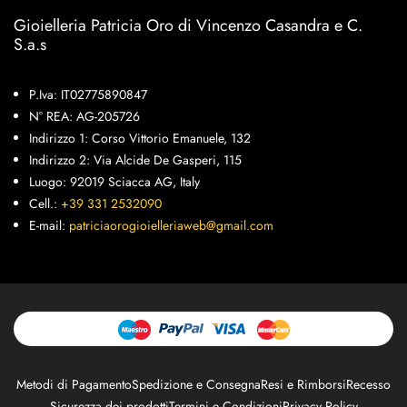
Gioielleria Patricia Oro di Vincenzo Casandra e C.
S.a.s
P.Iva: IT02775890847
N° REA: AG-205726
Indirizzo 1: Corso Vittorio Emanuele, 132
Indirizzo 2: Via Alcide De Gasperi, 115
Luogo: 92019 Sciacca AG, Italy
Cell.:
+39 331 2532090
E-mail:
patriciaorogioielleriaweb@gmail.com
Metodi di Pagamento
Spedizione e Consegna
Resi e Rimborsi
Recesso
Sicurezza dei prodotti
Termini e Condizioni
Privacy Policy