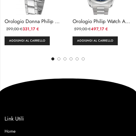
Orologio Donna Philip Watch Caribe Quadrante Madreperla
Orologio Philip Watch Amalfi Cronografo Acciaio 43mm
399,00
331,17
599,00
497,17
€
€
€
€
AGGIUNGI AL CARRELLO
AGGIUNGI AL CARRELLO
Link Utili
Home