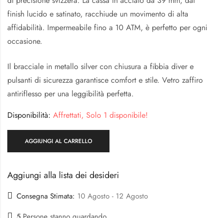
di precisione svizzera. La cassa in acciaio da 39 mm, dal
finish lucido e satinato, racchiude un movimento di alta
affidabilità. Impermeabile fino a 10 ATM, è perfetto per ogni
occasione.
Il bracciale in metallo silver con chiusura a fibbia diver e
pulsanti di sicurezza garantisce comfort e stile. Vetro zaffiro
antiriflesso per una leggibilità perfetta.
Disponibilità:
Affrettati, Solo 1 disponibile!
AGGIUNGI AL CARRELLO
Aggiungi alla lista dei desideri
Consegna Stimata:
10 Agosto - 12 Agosto
5
Persone stanno guardando