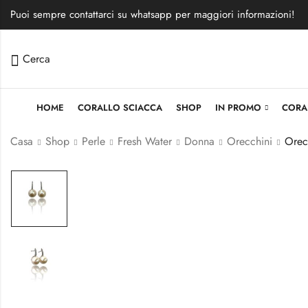
Puoi sempre contattarci su whatsapp per maggiori informazioni!
Cerca
HOME
CORALLO SCIACCA
SHOP
IN PROMO
CORA
Casa
Shop
Perle
Fresh Water
Donna
Orecchini