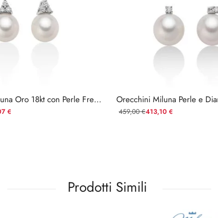
Orecchini Miluna Oro 18kt con Perle Freshwater e Diamanti
07
459,00
413,10
€
€
€
Prodotti Simili