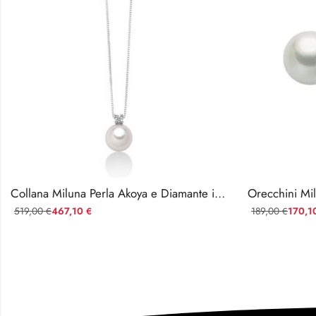
Collana Miluna Perla Akoya e Diamante in Oro Bianco 18kt
Orecchini Mi
519,00
467,10
189,00
170,1
€
€
€