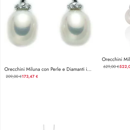
629,00
522,
€
Orecchini Miluna con Perle e Diamanti in Oro Bianco — Ref. PER1929X
209,00
173,47
€
€