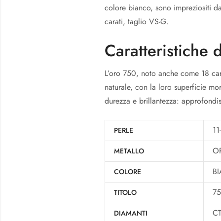
colore bianco, sono impreziositi da
carati, taglio VS-G.
Caratteristiche d
L’oro 750, noto anche come 18 cara
naturale, con la loro superficie mor
durezza e brillantezza: approfondi
11
PERLE
O
METALLO
B
COLORE
7
TITOLO
CT
DIAMANTI