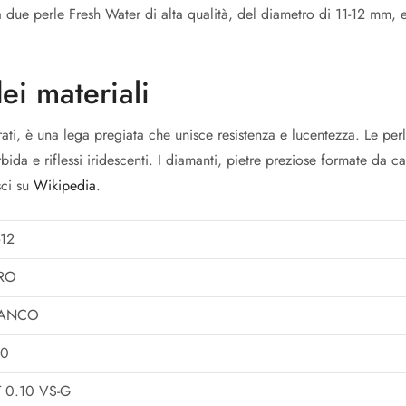
 due perle Fresh Water di alta qualità, del diametro di 11-12 mm, 
ei materiali
ti, è una lega pregiata che unisce resistenza e lucentezza. Le pe
bida e riflessi iridescenti. I diamanti, pietre preziose formate da c
sci su
Wikipedia
.
-12
RO
IANCO
50
 0.10 VS-G