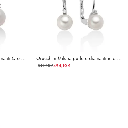
Orecchini Miluna Perle e Diamanti Oro Bianco 750 — Ref. PER1775
Orecchini Miluna perle e diamanti in oro bianco — Ref. MOR758BM-003
549,00
494,10
€
€