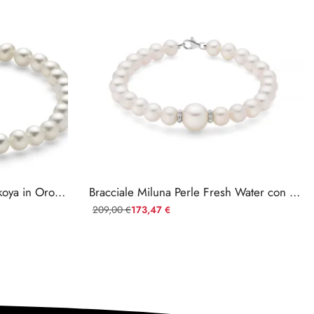
Bracciale Miluna con Perle Akoya in Oro 18kt e Diamanti
Bracciale Miluna Perle Fresh Water con Centrale Oro 18k Diamanti
209,00
173,47
€
€