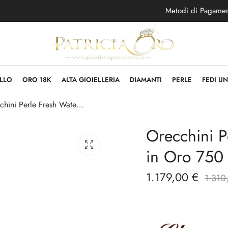
Metodi di Pagame
LLO
ORO 18K
ALTA GIOIELLERIA
DIAMANTI
PERLE
FEDI U
Orecchini Perle Fresh Water con Diamanti in Oro 750
Orecchini P
in Oro 750
1.179,00
€
1.31