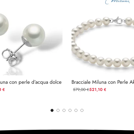
luna con perle d’acqua dolce
0
579,00
521,10
€
€
€