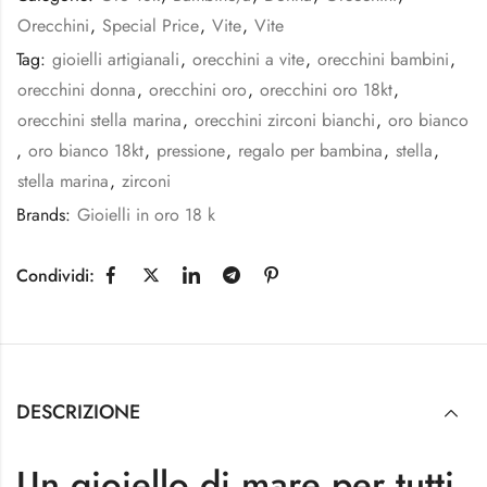
Orecchini
,
Special Price
,
Vite
,
Vite
Tag:
gioielli artigianali
,
orecchini a vite
,
orecchini bambini
,
orecchini donna
,
orecchini oro
,
orecchini oro 18kt
,
orecchini stella marina
,
orecchini zirconi bianchi
,
oro bianco
,
oro bianco 18kt
,
pressione
,
regalo per bambina
,
stella
,
stella marina
,
zirconi
Brands:
Gioielli in oro 18 k
Condividi:
DESCRIZIONE
Un gioiello di mare per tutti