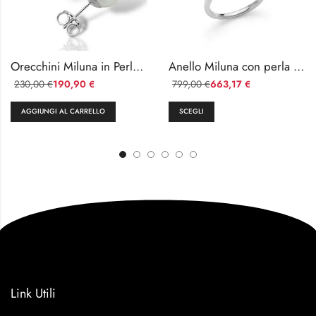
Orecchini Miluna in Perle d’Acqua Dolce
Anello Miluna con perla e diamanti
230,00
190,90
799,00
663,17
€
€
€
€
AGGIUNGI AL CARRELLO
SCEGLI
Link Utili