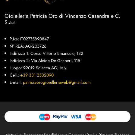
Gioielleria Patricia Oro di Vincenzo Casandra e C.
S.a.s
P.Iva: IT02775890847
N° REA: AG-205726
Indirizzo 1: Corso Vittorio Emanuele, 132
Indirizzo 2: Via Alcide De Gasperi, 115
Luogo: 92019 Sciacca AG, Italy
Cell.:
+39 331 2532090
E-mail:
patriciaorogioielleriaweb@gmail.com
Metodi di Pagamento
Spedizione e Consegna
Resi e Rimborsi
Recesso