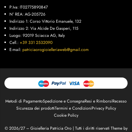
P.Iva: IT02775890847
N° REA: AG-205726
Indirizzo 1: Corso Vittorio Emanuele, 132
Indirizzo 2: Via Alcide De Gasperi, 115
Luogo: 92019 Sciacca AG, Italy
Cell.:
+39 331 2532090
E-mail:
patriciaorogioielleriaweb@gmail.com
Metodi di Pagamento
Spedizione e Consegna
Resi e Rimborsi
Recesso
Sicurezza dei prodotti
Termini e Condizioni
Privacy Policy
Cookie Policy
© 2026/27 – Gioielleria Patricia Oro | Tutti i diritti riservati Theme by