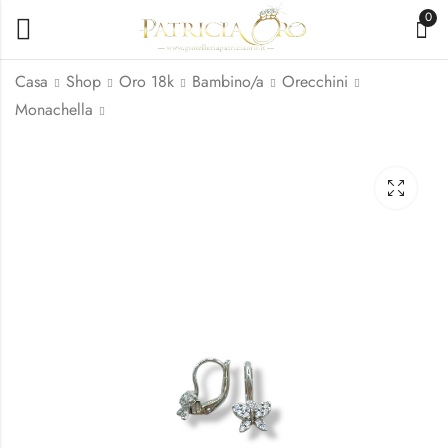
0
Casa
Shop
Oro 18k
Bambino/a
Orecchini
Monachella
Orecchini Bimba
Orecchini Farfalla
Cuore in Oro 18kt a
Oro 750 18kt
Vite
192,90
€
140,90
€