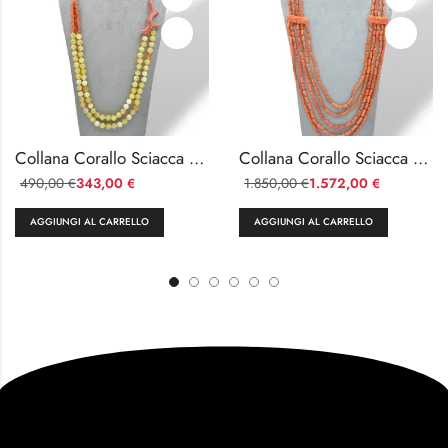
Collana Corallo Sciacca e Agata Gialla con Ramo in Argento 925
Collana Corallo Sciacca 5 Fili Oro 750 con Sculture Laterali
490,00
343,00
1.850,00
1.572,00
€
€
€
€
AGGIUNGI AL CARRELLO
AGGIUNGI AL CARRELLO