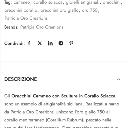
Tag:
cammeo
,
corallo sciacca
,
gioielli artigianali
,
orecchini
,
orecchini corallo
,
orecchini oro giallo
,
oro 750
,
Patricia Oro Creations
Brands:
Patricia Oro Creations
Condividi:
DESCRIZIONE
Gli
Orecchini Cammeo con Sculture in Corallo Sciacca
sono un esempio di artigianalità siciliana. Realizzati a mano
da Patricia Oro Creations, uniscono l’oro giallo 750 al
corallo mediterraneo (Corallium Rubrum), pescato nelle
acque del Mar Mediterraneo. Ogni orecchino presenta due