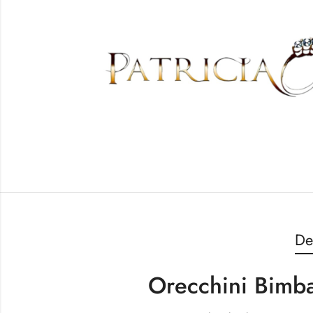
De
Orecchini Bimba