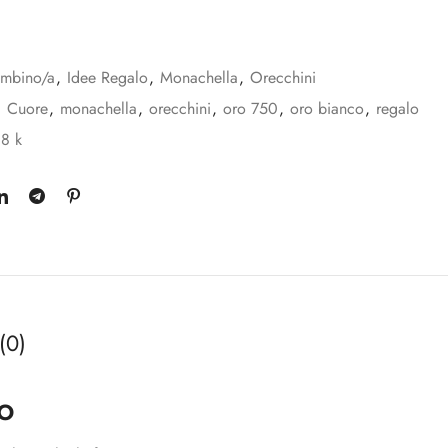
mbino/a
,
Idee Regalo
,
Monachella
,
Orecchini
,
Cuore
,
monachella
,
orecchini
,
oro 750
,
oro bianco
,
regalo
18 k
(0)
o