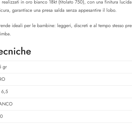
ealizzati in oro bianco 18kt (titolato 750), con una finitura lucida
cura, garantisce una presa salda senza appesantire il lobo.
rende ideali per le bambine: leggeri, discreti e al tempo stesso pre
bimba.
tecniche
5 gr
RO
 6,5
IANCO
50