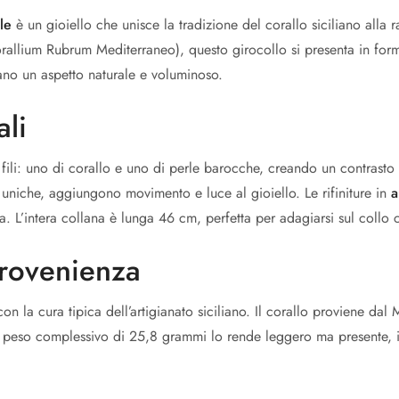
le
è un gioiello che unisce la tradizione del corallo siciliano alla 
rallium Rubrum Mediterraneo), questo girocollo si presenta in for
ano un aspetto naturale e voluminoso.
ali
e fili: uno di corallo e uno di perle barocche, creando un contrast
e uniche, aggiungono movimento e luce al gioiello. Le rifiniture in
a
a. L’intera collana è lunga 46 cm, perfetta per adagiarsi sul collo
Provenienza
 la cura tipica dell’artigianato siciliano. Il corallo proviene da
Il peso complessivo di 25,8 grammi lo rende leggero ma presente, id