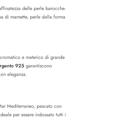
raffinatezza delle perle barocche.
ma di mamette, perle dalla forma
o cromatico e materico di grande
rgento 925
garantiscono
 con eleganza.
l Mar Mediterraneo, pescato con
eale per essere indossato tutti i