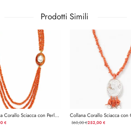
Prodotti Simili
Collana Donna Corallo Sciacca con Perla Barocca e Corniola
Collana Corallo Sciacca co
00
360,00
252,00
€
€
€