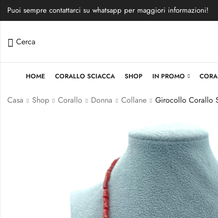
Puoi sempre contattarci su whatsapp per maggiori informazioni!
Cerca
HOME
CORALLO SCIACCA
SHOP
IN PROMO
CORA
Casa
Shop
Corallo
Donna
Collane