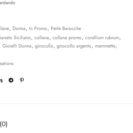
uardando
llane
,
Donna
,
In Promo
,
Perle Barocche
ianato Siciliano
,
collana
,
collana promo
,
corallium rubrum
,
,
Gioielli Donna
,
girocollo
,
girocollo argento
,
mammette
,
eations
(0)