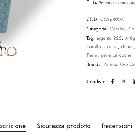
14
Persone stanno g
COD:
CCSpB90A
Categorie:
Corallo
,
Co
Tag:
argento 925
,
Artig
corallo sciacca
,
donna
Perle
,
perle barocche
Brands:
Patricia Oro Cr
Condividi:
scrizione
Sicurezza prodotto
Recensioni 