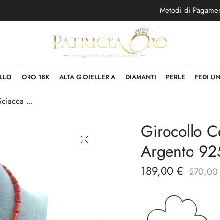
Metodi di Pagame
LLO
ORO 18K
ALTA GIOIELLERIA
DIAMANTI
PERLE
FEDI U
Girocollo Corallo Sciacca e Perle Barocche Argento 925
Girocollo C
Argento 92
189,00
€
270,00