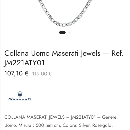
Collana Uomo Maserati Jewels — Ref.
JM221ATY01
107,10
€
119,00
€
COLLANA MASERATI JEWELS – JM221ATY01 – Genere:
Uomo, Misura : 500 mm cm, Colore: Silver, Rose-gold,