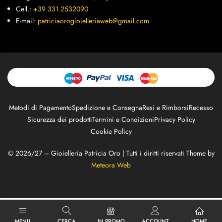
Cell.:
+39 331 2532090
E-mail:
patriciaorogioielleriaweb@gmail.com
Metodi di Pagamento
Spedizione e Consegna
Resi e Rimborsi
Recesso
Sicurezza dei prodotti
Termini e Condizioni
Privacy Policy
Cookie Policy
© 2026/27 – Gioielleria Patricia Oro | Tutti i diritti riservati Theme by
Meteora Web
MENU
CERCA
IN PROMO
ACCOUNT
HOME