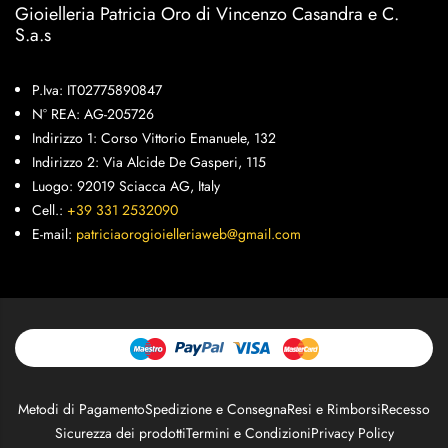
Gioielleria Patricia Oro di Vincenzo Casandra e C.
S.a.s
P.Iva: IT02775890847
N° REA: AG-205726
Indirizzo 1: Corso Vittorio Emanuele, 132
Indirizzo 2: Via Alcide De Gasperi, 115
Luogo: 92019 Sciacca AG, Italy
Cell.:
+39 331 2532090
E-mail:
patriciaorogioielleriaweb@gmail.com
Metodi di Pagamento
Spedizione e Consegna
Resi e Rimborsi
Recesso
Sicurezza dei prodotti
Termini e Condizioni
Privacy Policy