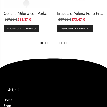
Collana Miluna con Perla e Diamanti
Bracciale Miluna Perle Fresh Water con Centrale Oro 18k Diamanti
339,00
281,37
209,00
173,47
€
€
€
€
AGGIUNGI AL CARRELLO
AGGIUNGI AL CARRELLO
Link Utili
Home
Shop