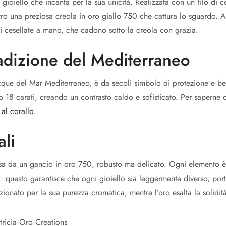
gioiello che incanta per la sua unicità. Realizzata con un filo di 
tro una preziosa creola in oro giallo 750 che cattura lo sguardo. A 
ti cesellate a mano, che cadono sotto la creola con grazia.
radizione del Mediterraneo
cque del Mar Mediterraneo, è da secoli simbolo di protezione e bell
o 18 carati, creando un contrasto caldo e sofisticato. Per saperne di
al corallo
.
ali
sa da un gancio in oro 750, robusto ma delicato. Ogni elemento è
li: questo garantisce che ogni gioiello sia leggermente diverso, po
elezionato per la sua purezza cromatica, mentre l’oro esalta la solidi
tricia Oro Creations