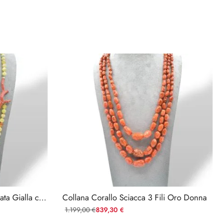
Collana Corallo Sciacca e Agata Gialla con Ramo in Argento 925
Collana Corallo Sciacca 3 Fili Oro Donna
1.199,00
839,30
€
€