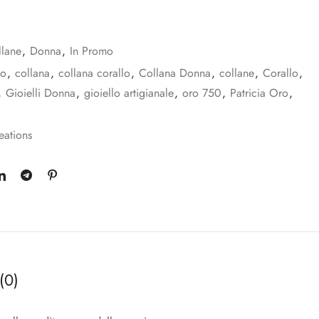
llane
,
Donna
,
In Promo
no
,
collana
,
collana corallo
,
Collana Donna
,
collane
,
Corallo
,
,
Gioielli Donna
,
gioiello artigianale
,
oro 750
,
Patricia Oro
,
eations
(0)