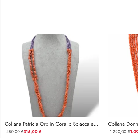
Collana Patricia Oro in Corallo Sciacca e Ametista
450,00
315,00
1.290,00
1.0
€
€
€