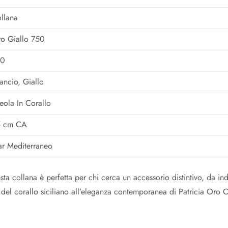
llana
o Giallo 750
50
ancio, Giallo
eola In Corallo
5 cm CA
r Mediterraneo
ta collana è perfetta per chi cerca un accessorio distintivo, da i
 del corallo siciliano all’eleganza contemporanea di Patricia Oro C