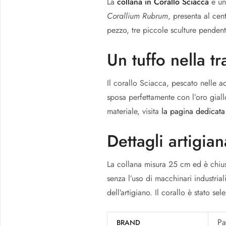
La
collana in Corallo Sciacca
è un 
Corallium Rubrum
, presenta al cen
pezzo, tre piccole sculture penden
Un tuffo nella t
Il corallo Sciacca, pescato nelle a
sposa perfettamente con l’oro giall
materiale, visita
la pagina dedicata 
Dettagli artigian
La collana misura 25 cm ed è chiu
senza l’uso di macchinari industria
dell’artigiano. Il corallo è stato s
Pa
BRAND