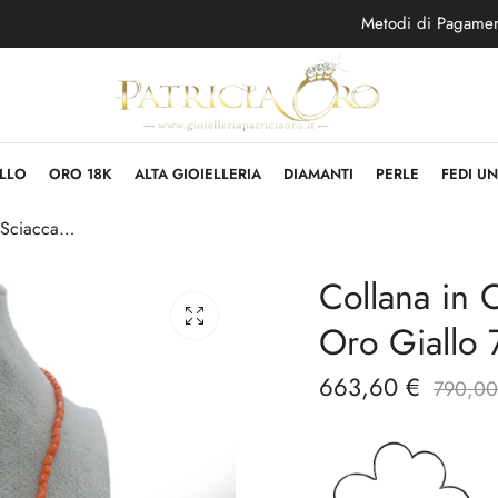
Metodi di Pagame
LLO
ORO 18K
ALTA GIOIELLERIA
DIAMANTI
PERLE
FEDI U
Collana in Corallo Sciacca con Creola e Oro Giallo 750
Collana in 
Oro Giallo
663,60
€
790,0