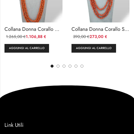
Collana Donna Corallo Mediterraneo con Ramo ed Ematite
Collana Donna Corallo Sciacca e Agata Verde Argento 925
1.265,00
1.106,88
390,00
273,00
€
€
€
€
AGGIUNGI AL CARRELLO
AGGIUNGI AL CARRELLO
Link Utili