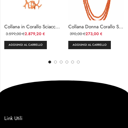
Collana in Corallo Sciacca 8 Fili con Ramo Centrale Oro 750
Collana Donna Corallo Sciacca con Perla Barocca e Corniola
3.599,00
2.879,20
390,00
273,00
€
€
€
€
AGGIUNGI AL CARRELLO
AGGIUNGI AL CARRELLO
Link Utili