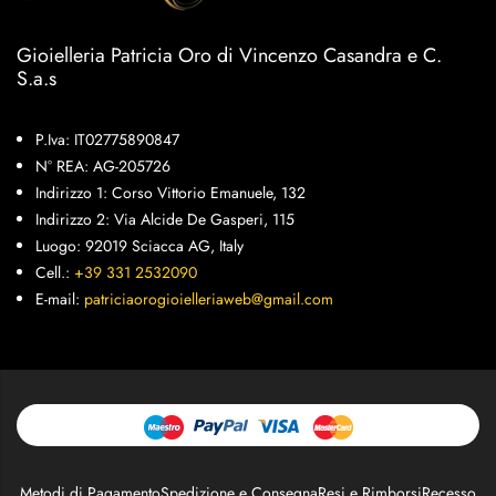
Gioielleria Patricia Oro di Vincenzo Casandra e C.
S.a.s
P.Iva: IT02775890847
N° REA: AG-205726
Indirizzo 1: Corso Vittorio Emanuele, 132
Indirizzo 2: Via Alcide De Gasperi, 115
Luogo: 92019 Sciacca AG, Italy
Cell.:
+39 331 2532090
E-mail:
patriciaorogioielleriaweb@gmail.com
Metodi di Pagamento
Spedizione e Consegna
Resi e Rimborsi
Recesso