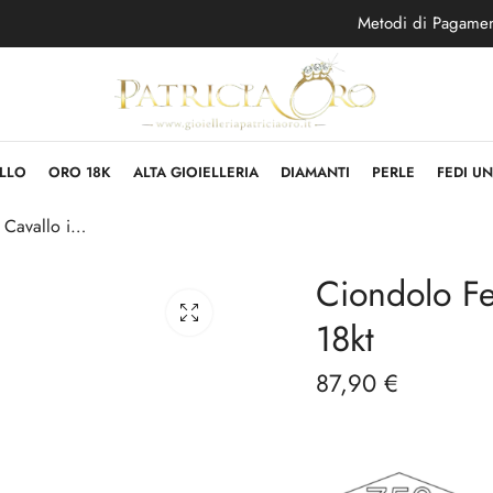
Metodi di Pagame
LLO
ORO 18K
ALTA GIOIELLERIA
DIAMANTI
PERLE
FEDI U
Ciondolo Ferro di Cavallo in Oro Bianco 18kt
Ciondolo Fe
18kt
87,90
€