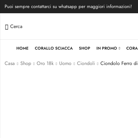
Puoi sempre contattarci su whatsapp per maggiori informazioni!
Cerca
HOME
CORALLO SCIACCA
SHOP
IN PROMO
CORA
Casa
Shop
Oro 18k
Uomo
Ciondoli