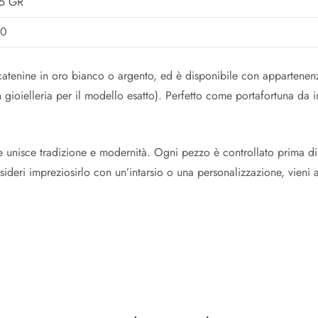
5 GR
50
catenine in oro bianco o argento, ed è disponibile con appartenenz
n gioielleria per il modello esatto). Perfetto come portafortuna da
he unisce tradizione e modernità. Ogni pezzo è controllato prima di
sideri impreziosirlo con un’intarsio o una personalizzazione, vieni a