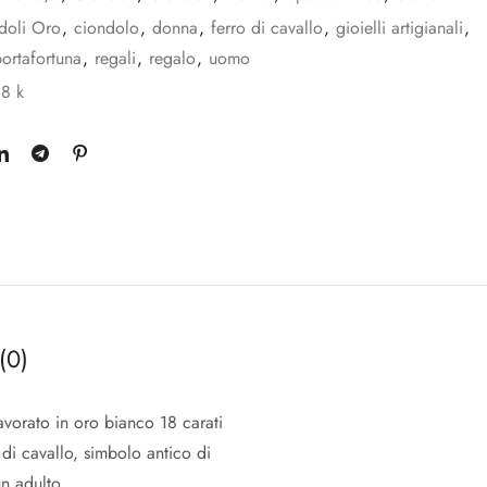
doli Oro
,
ciondolo
,
donna
,
ferro di cavallo
,
gioielli artigianali
,
ortafortuna
,
regali
,
regalo
,
uomo
18 k
(0)
avorato in oro bianco 18 carati
 di cavallo, simbolo antico di
n adulto.