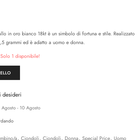
allo in oro bianco 18kt è un simbolo di fortuna e stile. Realizzato
0,5 grammi ed è adatto a uomo e donna.
 Solo 1 disponibile!
RELLO
i desideri
 Agosto - 10 Agosto
rdando
mbino/a
,
Ciondoli
,
Ciondoli
,
Donna
,
Special Price
,
Uomo