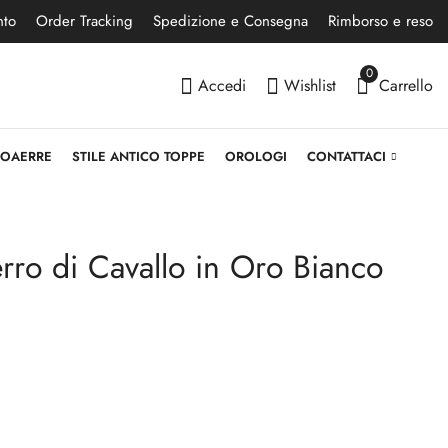
nto
Order Tracking
Spedizione e Consegna
Rimborso e reso
0
Accedi
Wishlist
Carrello
NOAERRE
STILE ANTICO TOPPE
OROLOGI
CONTATTACI
rro di Cavallo in Oro Bianco
Ciondolo Pallone
Girocollo Maschile in
Calcio in Oro 18kt
Oro Bicolore 18kt
Giallo Peso 1 grammo
1.925,90
€
175,90
€