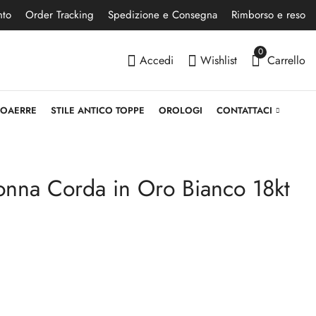
nto
Order Tracking
Spedizione e Consegna
Rimborso e reso
0
Accedi
Wishlist
Carrello
NOAERRE
STILE ANTICO TOPPE
OROLOGI
CONTATTACI
onna Corda in Oro Bianco 18kt
Bracciale Corda
Bracciale Cuori Bimba
Donna in Oro 18kt
in Oro 18kt 750
Giallo
227,90
€
245,90
€