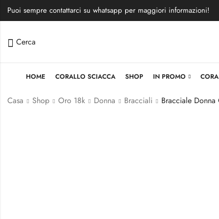
Puoi sempre contattarci su whatsapp per maggiori informazioni!
Cerca
HOME
CORALLO SCIACCA
SHOP
IN PROMO
CORA
Casa
Shop
Oro 18k
Donna
Bracciali