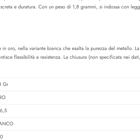
discreta e duratura. Con un peso di 1,8 grammi, si indossa con legg
e in oro, nella variante bianca che esalta la purezza del metallo. L
antisce flessibilità e resistenza. La chiusura (non specificata nei da
8 Gr
RO
6,5
IANCO
50