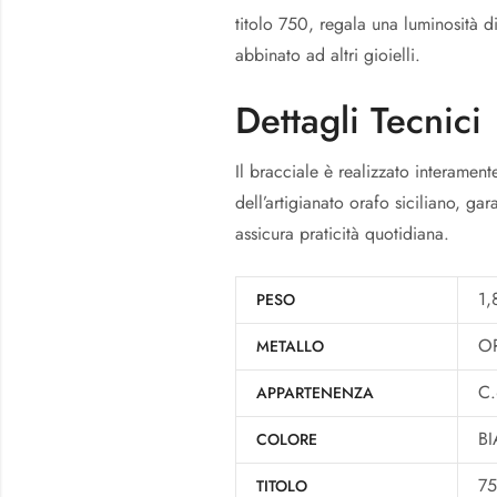
titolo 750, regala una luminosità 
abbinato ad altri gioielli.
Dettagli Tecnici
Il bracciale è realizzato interament
dell’artigianato orafo siciliano, gar
assicura praticità quotidiana.
1,
PESO
O
METALLO
C.
APPARTENENZA
B
COLORE
7
TITOLO