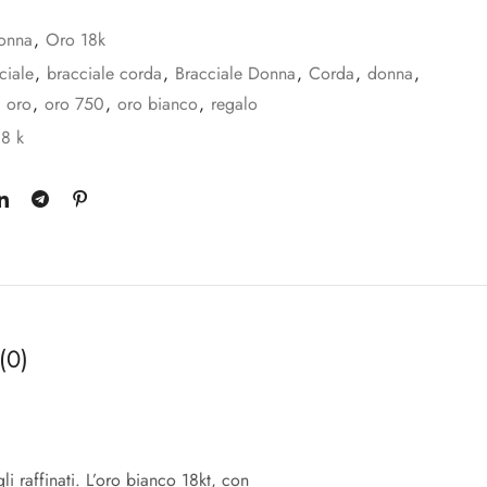
onna
,
Oro 18k
ciale
,
bracciale corda
,
Bracciale Donna
,
Corda
,
donna
,
,
oro
,
oro 750
,
oro bianco
,
regalo
18 k
(0)
i raffinati. L’oro bianco 18kt, con