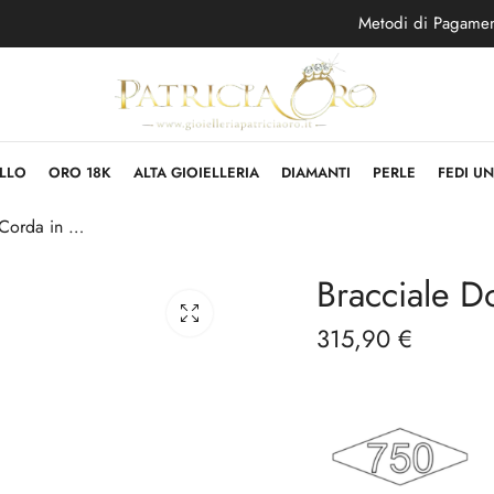
Metodi di Pagame
LLO
ORO 18K
ALTA GIOIELLERIA
DIAMANTI
PERLE
FEDI U
Bracciale Donna Corda in Oro Bianco 18kt
Bracciale D
315,90
€