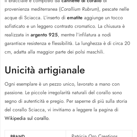
Il bracciale è composto da
cannette di corallo
di
provenienza mediterranea (
Corallium Rubrum
), pescate nelle
acque di Sciacca. L’inserto di
ematite
aggiunge un tocco
sofisticato e un leggero contrasto cromatico. La chiusura è
realizzata in
argento 925
, mentre l’infilatura a nodi
garantisce resistenza e flessibilità. La lunghezza è di circa 20
cm, adatta alla maggior parte dei polsi maschili.
Unicità artigianale
Ogni esemplare è un pezzo unico, lavorato a mano con
passione. Le piccole irregolarità naturali del corallo sono
segno di autenticità e pregio. Per saperne di più sulla storia
del corallo Sciacca, vi invitiamo a leggere la pagina di
Wikipedia sul corallo
.
Patricia Oro Creations
BRAND