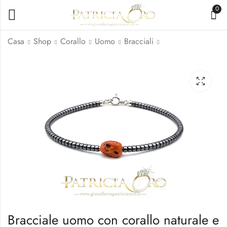
0
Casa
Shop
Corallo
Uomo
Bracciali
Bracciale in Corallo
Bracciale Uomo
Sciacca Uomo con
Corallo Naturale
Ematite
Ematite Argento 925
129,00
84,15
€
€
99,00
149,00
€
€
Bracciale uomo con corallo naturale e