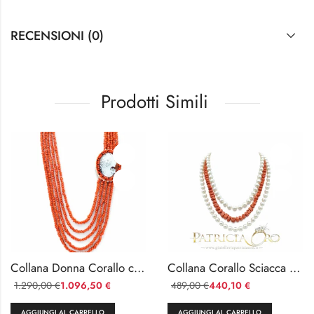
RECENSIONI (0)
Prodotti Simili
Collana Donna Corallo con Cammeo a 5 Fili
Collana Corallo Sciacca e Perle Naturali Tre Fili
1.290,00
1.096,50
489,00
440,10
€
€
€
€
AGGIUNGI AL CARRELLO
AGGIUNGI AL CARRELLO